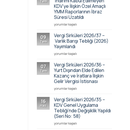
İndirimi Kabul Edilmeyen
Tem
Yapılan
7846
KDV’ye İlişkin Özel Amaçlı
Temel
Sayılı
YMM Raporlarının İbraz
Değişiklikler
Karar
Süresi Uzatıldı
için
Kapsamında
İndirimi
Vergi
yorumlar kapalı
Kabul
Sirküleri
Edilmeyen
2026/38
Vergi Sirküleri 2026/37 –
09
KDV
–
Varlık Barışı Tebliği (2026)
Tem
Bildirimine
İndirimi
Yayımlandı
İlişkin
Kabul
Duyuru
Vergi
Edilmeyen
yorumlar kapalı
için
Sirküleri
KDV’ye
2026/37
İlişkin
Vergi Sirküleri 2026/36 –
07
–
Özel
Yurt Dışından Elde Edilen
Tem
Varlık
Amaçlı
Kazanç ve İratlara İlişkin
Barışı
YMM
Gelir Vergisi İstisnası
Tebliği
Raporlarının
(2026)
İbraz
Vergi
yorumlar kapalı
Yayımlandı
Süresi
Sirküleri
için
Uzatıldı
2026/36
Vergi Sirküleri 2026/35 –
16
için
–
KDV Genel Uygulama
Haz
Yurt
Tebliği’nde Değişiklik Yapıldı
Dışından
(Seri No: 58)
Elde
Edilen
Vergi
yorumlar kapalı
Kazanç
Sirküleri