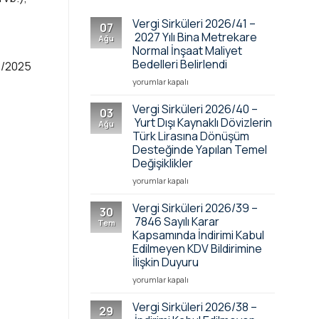
Vergi Sirküleri 2026/41 –
07
2027 Yılı Bina Metrekare
Ağu
Normal İnşaat Maliyet
Bedelleri Belirlendi
12/2025
Vergi
yorumlar kapalı
Sirküleri
2026/41
Vergi Sirküleri 2026/40 –
03
–
Yurt Dışı Kaynaklı Dövizlerin
Ağu
2027
Türk Lirasına Dönüşüm
Yılı
Desteğinde Yapılan Temel
Bina
Değişiklikler
Metrekare
Normal
Vergi
yorumlar kapalı
İnşaat
Sirküleri
Maliyet
2026/40
Vergi Sirküleri 2026/39 –
30
Bedelleri
–
7846 Sayılı Karar
Tem
Belirlendi
Yurt
Kapsamında İndirimi Kabul
için
Dışı
Edilmeyen KDV Bildirimine
Kaynaklı
İlişkin Duyuru
Dövizlerin
Türk
Vergi
yorumlar kapalı
Lirasına
Sirküleri
Dönüşüm
2026/39
Vergi Sirküleri 2026/38 –
29
Desteğinde
–