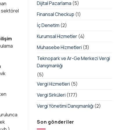
Dijital Pazarlama
(5)
nan
a sektörel
Finansal Checkup
(1)
İç Denetim
(2)
Kurumsal Hizmetler
(4)
ilişim
ygulama
Muhasebe Hizmetleri
(3)
Teknopark ve Ar-Ge Merkezi Vergi
Danışmanlığı
a
vik
(5)
Vergi Hizmetleri
(5)
kten
Vergi Sirküleri
(177)
Vergi Yönetimi Danışmanlığı
(2)
Kurulunca
Son gönderiler
lek
 vb.),