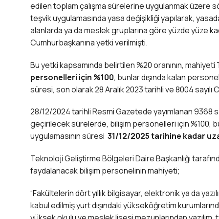
edilen toplam çalışma sürelerine uygulanmak üzere s
teşvik uygulamasında yasa değişikliği yapılarak, yasad
alanlarda ya da meslek gruplarına göre yüzde yüze ka
Cumhurbaşkanına yetki verilmişti.
Bu yetki kapsamında belirtilen %20 oranının, mahiyeti 
personelleri için %100
, bunlar dışında kalan person
süresi, son olarak 28 Aralık 2023 tarihli ve 8004 sayılı
28/12/2024 tarihli Resmi Gazetede yayımlanan 9368 sayı
geçirilecek sürelerde, bilişim personelleri için %100, 
uygulamasının süresi
31/12/2025 tarihine kadar uzat
Teknoloji Geliştirme Bölgeleri Daire Başkanlığı taraf
faydalanacak bilişim personelinin mahiyeti;
“Fakültelerin dört yıllık bilgisayar, elektronik ya da ya
kabul edilmiş yurt dışındaki yükseköğretim kurumlarında
yüksek okulu ve meslek lisesi mezunlarından yazılım, t