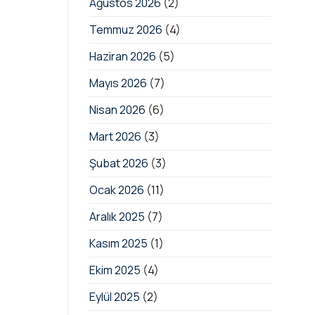
Ağustos 2026
(2)
Kanunlarda
Değişiklik
Temmuz 2026
(4)
Yapılmasına
Dair
Kanun
Haziran 2026
(5)
ile
Vergi
Mayıs 2026
(7)
Düzenlemeleri
için
Nisan 2026
(6)
Mart 2026
(3)
Şubat 2026
(3)
Ocak 2026
(11)
Aralık 2025
(7)
Kasım 2025
(1)
Ekim 2025
(4)
Eylül 2025
(2)