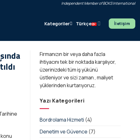
Independent Member of BOKS International
Türkçe
Kategoriler
İletişim
ışında
Firmanızın bir veya daha fazla
ihtiyacını tek bir noktada karşılıyor,
tıldı
üzerinizdeki tüm iş yükünü
üstleniyor ve sizi zaman , maliyet
yüklerinden kurtarıyoruz.
Yazı Kategorileri
Tarihine
Bordrolama Hizmeti
(4)
Denetim ve Güvence
(7)
e konu