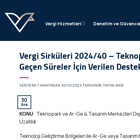
İçeriğe
atla
Vergi Hizmetleri
Denetim ve Güvenc
Vergi Sirküleri 2024/40 – Tekno
Geçen Süreler İçin Verilen Deste
VENTERA
TARAFINDAN
30/12/2024
TARIHINDE YAYINLANDI
30
Ara
KONU
: Teknopark ve Ar-Ge & Tasarım Merkezleri Dışı
Uzatıldı
Teknoloji Geliştirme Bölgeleri ile Ar-Ge veya Tasarım