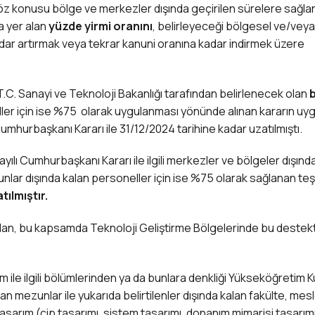
öz konusu bölge ve merkezler dışında geçirilen sürelere sağla
a yer alan
yüzde yirmi oranını
, belirleyeceği bölgesel ve/vey
dar artırmak veya tekrar kanuni oranına kadar indirmek üzere
T.C. Sanayi ve Teknoloji Bakanlığı tarafından belirlenecek olan
b
eller için ise %75 olarak uygulanması yönünde alınan kararın u
 Cumhurbaşkanı Kararı ile 31/12/2024 tarihine kadar uzatılmıştı.
lı Cumhurbaşkanı Kararı ile ilgili merkezler ve bölgeler dışınd
bunlar dışında kalan personeller için ise %75 olarak sağlanan teş
ılmıştır.
ından, bu kapsamda Teknoloji Geliştirme Bölgelerinde bu deste
zılım ile ilgili bölümlerinden ya da bunlara denkliği Yükseköğretim 
n mezunlar ile yukarıda belirtilenler dışında kalan fakülte, mes
asarım (çip tasarımı, sistem tasarımı, donanım mimarisi tasarımı