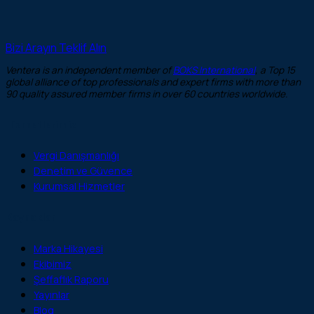
Bizi Arayın
Teklif Alın
Ventera is an independent member of
BOKS International
, a Top 15
global alliance of top professionals and expert firms with more than
90 quality assured member firms in over 60 countries worldwide.
Hizmetlerimiz
Vergi Danışmanlığı
Denetim ve Güvence
Kurumsal Hizmetler
Kaynaklar
Marka Hikayesi
Ekibimiz
Şeffaflık Raporu
Yayınlar
Blog