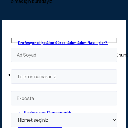
olmak için buradayız.
Profesyonel İşe Alım Süreci Adım Adım Nasıl İşler?
İşe alım süreci, bir organizasyonun yalnızca bugününü 
Kurumsal Hizmetler
Kurumsal Hizmetler
• Uluslararası Danışmanlık
• Muhasebe Hizmetleri
• Bordrolama Hizmeti