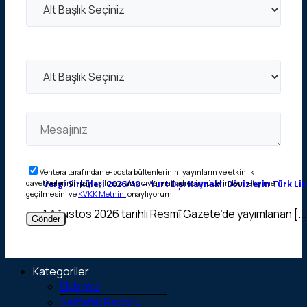
Ventera tarafından e-posta bültenlerinin, yayınların ve etkinlik
Vergi Sirküleri 2026/40 – Yurt Dışı Kaynaklı Dövizlerin Türk L
davetiyelerinin paylaşılması amacıyla mail adresim üzerinden iletişime
geçilmesini ve
KVKK Metnini
onaylıyorum.
1 Ağustos 2026 tarihli Resmî Gazete’de yayımlanan [...
Kategoriler
Ekibimiz
Şeffaflık Raporu