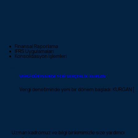
İrem Atay
Mali Müşavir
Finansal Raporlama
IFRS Uygulamaları
Konsolidasyon İşlemleri
İletişim
VERGİ DÜNYASINDA YENİ GERÇEKLİK: KURGAN
Vergi denetiminde yeni bir dönem başladı: KURGAN [...
Ventera ile tanışmaya hazır mısınız?
Uzman kadromuz ve bilgi birikimimizle size yardımcı