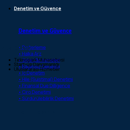
Denetim ve Güvence
Denetim ve Güvence
• Değerleme
Alper Çaltekin
• Halka Arz
Teknopark Muhasebesi
• Şirket Birleşmeleri
Start-up Danışmanlığı
• Bağımsız Denetim
Uluslararası Hizmetler
• İç Denetim
• Hile (Suistimal) Denetimi
• Finansal Due Dilligence
• Ciro Denetimi
• Sürdürülebilirlik Denetimi
İlgili blog yazıları