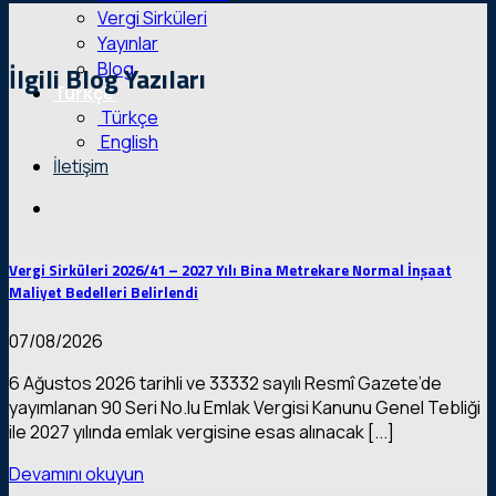
Vergi Sirküleri
Yayınlar
Blog
İlgili Blog Yazıları
Türkçe
Türkçe
English
İletişim
Vergi Sirküleri 2026/41 – 2027 Yılı Bina Metrekare Normal İnşaat
Maliyet Bedelleri Belirlendi
07/08/2026
6 Ağustos 2026 tarihli ve 33332 sayılı Resmî Gazete’de
yayımlanan 90 Seri No.lu Emlak Vergisi Kanunu Genel Tebliği
ile 2027 yılında emlak vergisine esas alınacak [...]
Devamını okuyun