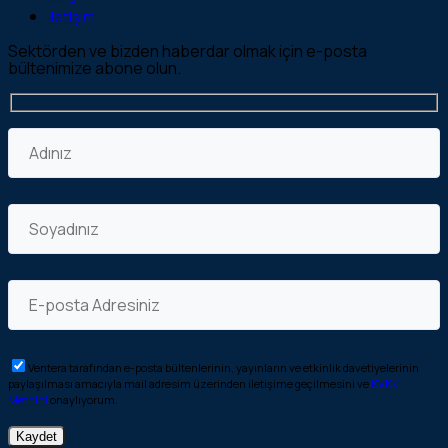
İletişim
Sektörden ve bizden haberdar olmak için e-posta
bültenimize abone olun.
Ventera tarafından e-posta bültenlerinin, yayınların ve etkinlik davetiyelerinin
paylaşılması amacıyla mail adresim üzerinden iletişime geçilmesini ve
KVKK
Metnini
onaylıyorum.