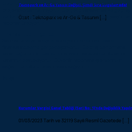
Gelecek dönemler için finansal modelleme ve nakit akış
Teknopark ve Ar-Ge Yasası Değişti, Şimdi Sıra Uygulamada!
projeksiyonları hazırlıyoruz. Gerçekçi varsayımlar ve geçmiş
veriler ışığında bütçe planlama yaparak plan-fiili karşılaştırma
Özet : Teknopark ve Ar-Ge & Tasarım [...]
raporları üretiyoruz.
Finansal Due Diligence
Satın alma veya birleşme süreçlerinde derinlemesine
finansal inceleme gerçekleştiriyoruz. Geçmiş performans,
varlık değerlendirmesi ve potansiyel risk analizleri ile yatırım
kararınızı destekliyoruz. Güvenilir raporlarla işlemlerinizin
sağlam temellere dayanmasını sağlıyoruz.
İletişim
Uzman Kadro
Kurumlar Vergisi Genel Tebliği (Seri No: 1)’nde Değişiklik Yapı
01/03/2023 Tarih ve 32119 Sayılı Resmî Gazetede [...]