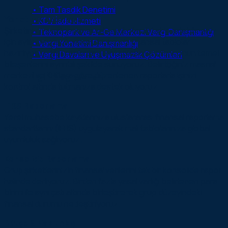
• Tam Tasdik Denetimi
Yönetim Raporlaması
• KDV İade Hizmeti
Şirketinizin performansını düzenli olarak takip edebilmeniz
• Teknopark ve Ar-Ge Merkezi Vergi Danışmanlığı
için aylık, çeyreklik veya yıllık bazda finansal tablolar
• Vergi Yönetimi Danışmanlığı
hazırlıyoruz. Her raporda gelir tablosu ve bilançonun temel
• Vergi Davaları ve Uyuşmazlık Çözümleri
bileşenlerini ayrıntılı şekilde sunuyoruz. Belirttiğiniz masraf
merkezi ve KPI’lara göre düzenlenen raporlarla işinizi
İlgili blog yazıları
kontrol altında tutmanıza destek oluyoruz.
IFRS Raporlama
Yerel muhasebe kayıtlarınıza uluslararası finansal raporlama
standartlarını (IFRS) uygulayarak mali tablolarınıza global
uyumluluk sağlıyoruz.
Konsolide Raporlama
Grup şirketlerinizin finansal verilerini tek bir konsolide rapor
halinde derliyoruz. Birden fazla yasal varlığı belirlenen para
birimi ile aynı çatı altında birleştirerek grup düzeyindeki
finansal durumu netleştiriyoruz.
Bütçe & Nakit Akış