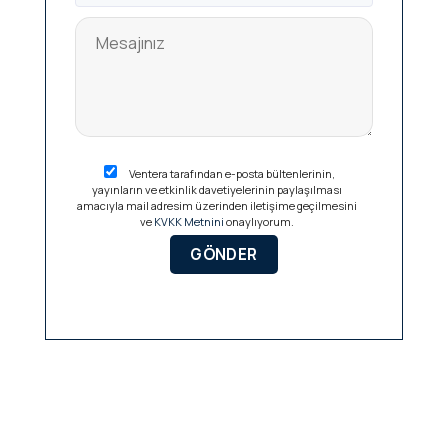
Ventera tarafından e-posta bültenlerinin,
yayınların ve etkinlik davetiyelerinin paylaşılması
amacıyla mail adresim üzerinden iletişime geçilmesini
ve
KVKK Metnini
onaylıyorum.