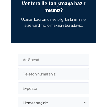
Ventera ile tanışmaya hazır
mısınız?
Uzman kadromuz ve bilgi birikimimizle
size yardımcı olmak için buradayız.