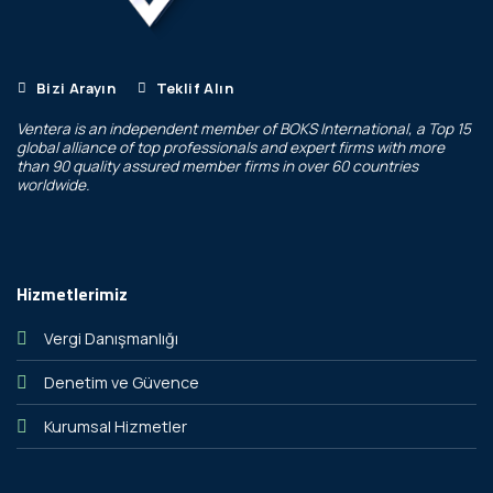
Bizi Arayın
Teklif Alın
Ventera is an independent member of
BOKS International
, a Top 15
global alliance of top professionals and expert firms with more
than 90 quality assured member firms in over 60 countries
worldwide.
Hizmetlerimiz
Vergi Danışmanlığı
Denetim ve Güvence
Kurumsal Hizmetler