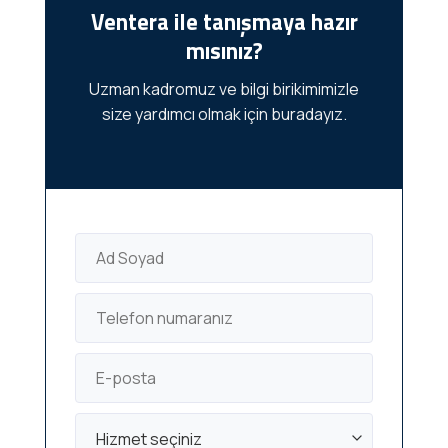
Ventera ile tanışmaya hazır
mısınız?
Uzman kadromuz ve bilgi birikimimizle
size yardımcı olmak için buradayız.