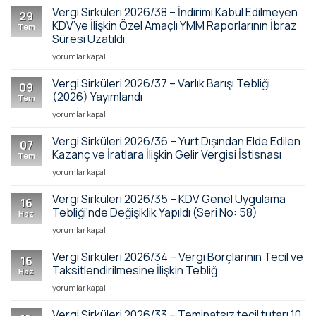
2026/39
Türk
Vergi Sirküleri 2026/38 – İndirimi Kabul Edilmeyen
29
–
Lirasına
KDV’ye İlişkin Özel Amaçlı YMM Raporlarının İbraz
Tem
7846
Dönüşüm
Süresi Uzatıldı
Sayılı
Desteğinde
Vergi
Karar
yorumlar kapalı
Yapılan
Sirküleri
Kapsamında
Temel
2026/38
İndirimi
Değişiklikler
Vergi Sirküleri 2026/37 – Varlık Barışı Tebliği
09
–
Kabul
için
(2026) Yayımlandı
Tem
İndirimi
Edilmeyen
Vergi
yorumlar kapalı
Kabul
KDV
Sirküleri
Edilmeyen
Bildirimine
2026/37
Vergi Sirküleri 2026/36 – Yurt Dışından Elde Edilen
KDV’ye
İlişkin
07
–
İlişkin
Duyuru
Kazanç ve İratlara İlişkin Gelir Vergisi İstisnası
Tem
Varlık
Özel
için
Vergi
yorumlar kapalı
Barışı
Amaçlı
Sirküleri
Tebliği
YMM
2026/36
Vergi Sirküleri 2026/35 – KDV Genel Uygulama
(2026)
Raporlarının
16
–
Yayımlandı
Tebliği’nde Değişiklik Yapıldı (Seri No: 58)
İbraz
Haz
Yurt
için
Süresi
Vergi
yorumlar kapalı
Dışından
Uzatıldı
Sirküleri
Elde
için
2026/35
Vergi Sirküleri 2026/34 – Vergi Borçlarının Tecil ve
Edilen
16
–
Kazanç
Taksitlendirilmesine İlişkin Tebliğ
Haz
KDV
ve
Vergi
yorumlar kapalı
Genel
İratlara
Sirküleri
Uygulama
İlişkin
2026/34
Vergi Sirküleri 2026/33 – Teminatsız tecil tutarı 10
Tebliği’nde
Gelir