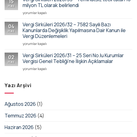
15
–
Değişiklik
milyon TL olarak belirlendi
Vergisi
Haz
Vergi
Yapıldı
İstisnası
Vergi
yorumlar kapalı
Borçlarının
(Seri
için
Sirküleri
Tecil
No:
2026/33
Vergi Sirküleri 2026/32 – 7582 Sayılı Bazı
ve
58)
04
–
Taksitlendirilmesine
Kanunlarda Değişiklik Yapılmasına Dair Kanun ile
için
Haz
Teminatsız
İlişkin
Vergi Düzenlemeleri
tecil
Tebliğ
Vergi
tutarı
yorumlar kapalı
için
Sirküleri
10
2026/32
milyon
Vergi Sirküleri 2026/31 – 25 Seri No.lu Kurumlar
02
–
TL
Vergisi Genel Tebliği’ne İlişkin Açıklamalar
Haz
7582
olarak
Vergi
yorumlar kapalı
Sayılı
belirlendi
Sirküleri
Bazı
için
2026/31
Kanunlarda
–
Yazı Arşivi
Değişiklik
25
Yapılmasına
Seri
Dair
No.lu
Kanun
Ağustos 2026
(1)
Kurumlar
ile
Vergisi
Vergi
Temmuz 2026
(4)
Genel
Düzenlemeleri
Tebliği’ne
için
İlişkin
Haziran 2026
(5)
Açıklamalar
için