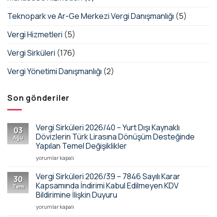
Teknopark ve Ar-Ge Merkezi Vergi Danışmanlığı
(5)
Vergi Hizmetleri
(5)
Vergi Sirküleri
(176)
Vergi Yönetimi Danışmanlığı
(2)
Son gönderiler
Vergi Sirküleri 2026/40 – Yurt Dışı Kaynaklı
03
Dövizlerin Türk Lirasına Dönüşüm Desteğinde
Ağu
Yapılan Temel Değişiklikler
Vergi
yorumlar kapalı
Sirküleri
2026/40
Vergi Sirküleri 2026/39 – 7846 Sayılı Karar
30
–
Kapsamında İndirimi Kabul Edilmeyen KDV
Tem
Yurt
Bildirimine İlişkin Duyuru
Dışı
Vergi
Kaynaklı
yorumlar kapalı
Sirküleri
Dövizlerin